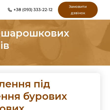
Замовити
+38 (093) 333-22-12
дзвінок
х шарошкових
ів
лення під
ння бурових
ових