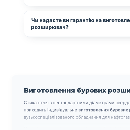
Чи надаєте ви гарантію на виготовл
розширювач?
Виготовлення бурових розши
Стикаєтеся з нестандартними діаметрами свердл
приходить індивідуальне
виготовлення бурових 
вузькоспеціалізованого обладнання для нафтогазо
Наша сучасна виробнича база у місті Борислав до