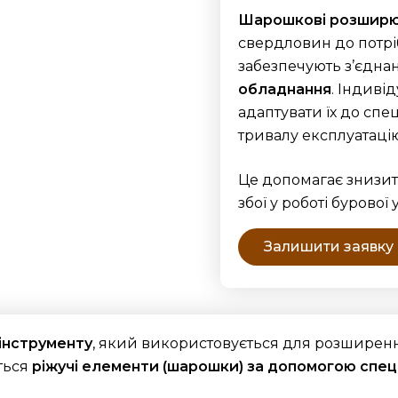
Шарошкові розширю
свердловин до потріб
забезпечують з’єдна
обладнання
. Індиві
адаптувати їх до сп
тривалу експлуатацію
Це допомагає знизити
збої у роботі бурової
Залишити заявку
інструменту
, який використовується для розширенн
ться
ріжучі елементи (шарошки) за допомогою спец