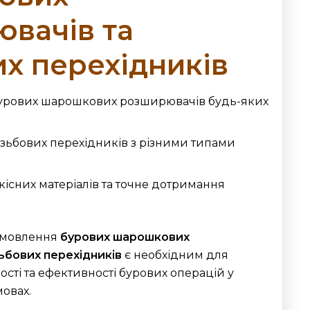
вачів та
их перехідників
урових шарошкових розширювачів будь-яких
зьбових перехідників з різними типами
існих матеріалів та точне дотримання
.
амовлення
бурових шарошкових
ьбових перехідників
є необхідним для
сті та ефективності бурових операцій у
мовах.