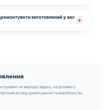
дремонтувати виготовлений у вас
мовлення
струмент не вирішує задачу, на допомогу
торічний досвід проєктування та виробництва
нчасті, лопатеві (калібратори) та шарошкові