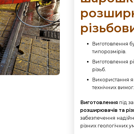
розширю
різьбов
Виготовлення б
типорозмірів.
Виготовлення рі
різьб.
Використання як
технічних вимог
Виготовлення
під з
розширювачів та різ
забезпечення надійно
різних геологічних у