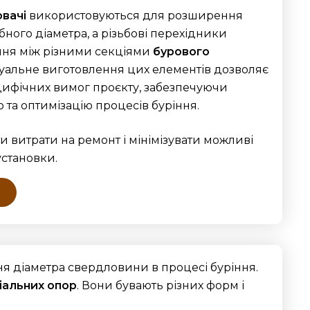
вачі
використовуються для розширення
ного діаметра, а різьбові перехідники
ння між різними секціями
бурового
дуальне виготовлення цих елементів дозволяє
ецифічних вимог проєкту, забезпечуючи
 та оптимізацію процесів буріння.
 витрати на ремонт і мінімізувати можливі
 установки.
я діаметра свердловини в процесі буріння.
іальних опор
. Вони бувають різних форм і