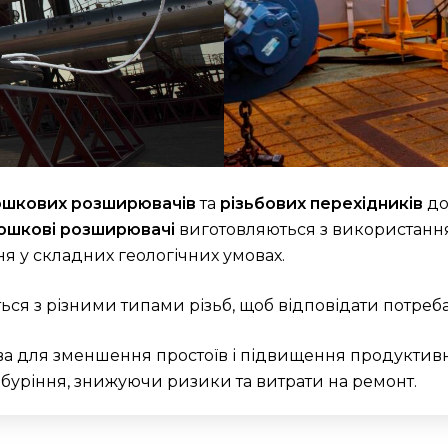
ошкових розширювачів
та
різьбових перехідників
до
шкові розширювачі
виготовляються з використанням
я у складних геологічних умовах.
ються з різними типами різьб, щоб відповідати потре
ва для зменшення простоїв і підвищення продуктивн
буріння, знижуючи ризики та витрати на ремонт.