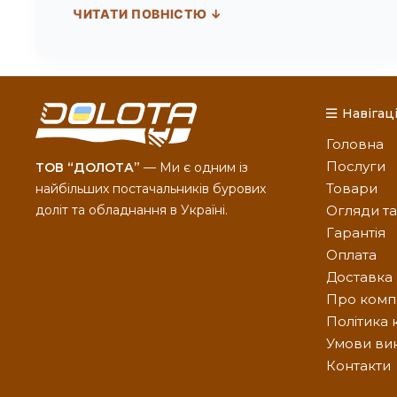
ЧИТАТИ ПОВНІСТЮ ↓
розширювачі під конкретний діаметр пілотного д
поверхні інструменту твердосплавними зубками з
швидкості буріння.
Окрім виготовлення нового спецінструменту за 
Навігаці
реставрацію зношених розширювачів
і доліт, 
бурової колони, пропонуємо переглянути наш
ка
Головна
Послуги
ТОВ “ДОЛОТА”
— Ми є одним із
Виробництво на замовлення від ТОВ «ДОЛОТА» гара
Товари
найбільших постачальників бурових
замовити проєктування або дізнатися вартість ви
доліт та обладнання в Україні.
Огляди т
Новою Поштою та іншими зручними перевізниками 
Гарантія
Оплата
Доставка
Про комп
Політика 
Умови ви
Контакти