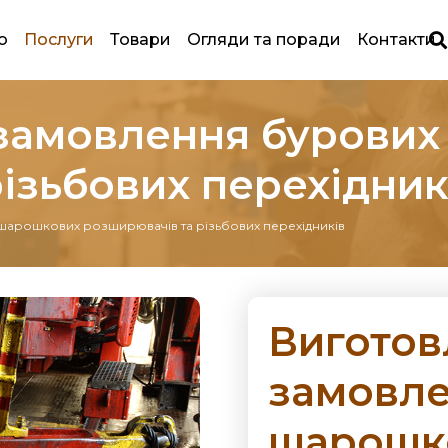
ю
Послуги
Товари
Огляди та поради
Контакти
 замовлення бурови
ізьбових перехідник
шарошкових розширювачів та різьбових перехідників
Виготов
замовле
шарошк