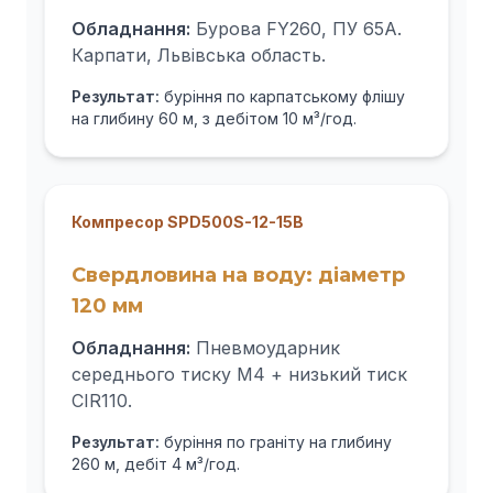
Обладнання:
Бурова FY260, ПУ 65А.
Карпати, Львівська область.
Результат:
буріння по карпатському флішу
на глибину 60 м, з дебітом 10 м³/год.
Компресор SPD500S-12-15B
Свердловина на воду: діаметр
120 мм
Обладнання:
Пневмоударник
середнього тиску M4 + низький тиск
CIR110.
Результат:
буріння по граніту на глибину
260 м, дебіт 4 м³/год.