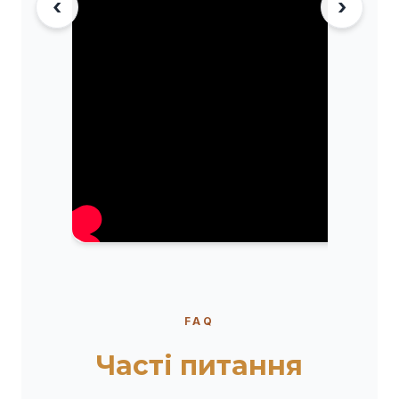
‹
›
FAQ
Часті питання