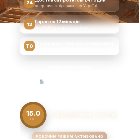
Доставка протягом 24 годин
24
оперативна відправка по Україні
Гарантія 12 місяців
12
або 2000 мотогодин роботи
Післягарантійне обслуговування
ТО
сервіс, запчастини та консультації
Підібрати модель
Отримати комерційну
пропозицію
15.0
СТАБІЛЬНИЙ ТИСК У СИСТЕМІ
BAR
РОБОЧИЙ РЕЖИМ АКТИВОВАНО