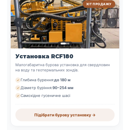
ХІТ ПРОДАЖУ
‹
›
Установка RCF180
Малогабаритна бурова установка для свердловин
на воду та геотермальних зондів.
Глибина бурення:
до 180 м
Діаметр буріння:
90–254 мм
Самохідне гусеничне шасі
Підібрати бурову установку →