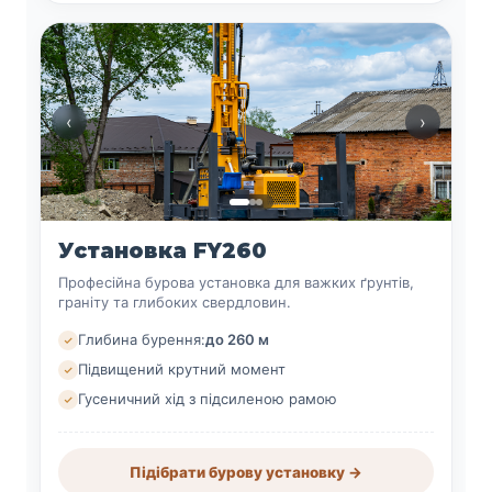
‹
›
Установка FY260
Професійна бурова установка для важких ґрунтів,
граніту та глибоких свердловин.
Глибина бурення:
до 260 м
Підвищений крутний момент
Гусеничний хід з підсиленою рамою
Підібрати бурову установку →