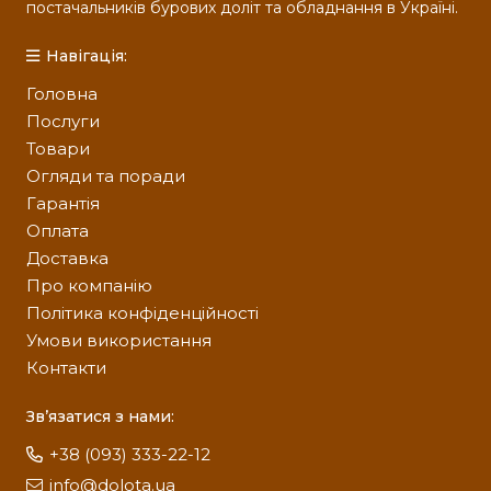
шарошкові
постачальників бурових доліт та обладнання в Україні.
Бурові долота
– це ключовий елемент у
Навігація:
процесі буріння. Серед найбільш
Головна
використовуваних видів –
PDC долота
,
Послуги
лопатеві твердосплавні долота та
Товари
шарошкові долота
.
Огляди та поради
Гарантія
–
PDC долота
забезпечують високу міцність і
Оплата
ефективність при бурінні в твердих породах
Доставка
завдяки синтетичним алмазам.
Про компанію
–
Політика конфіденційності
Лопатеві твердосплавні долота
оптимальні
Умови використання
для буріння в м’яких і середньої твердості
Контакти
породах, забезпечуючи швидке і безпечне
буріння.
Зв’язатися з нами:
–
Шарошкові долота
є універсальними та
+38 (093) 333-22-12
ефективними для різних типів порід, що
info@dolota.ua