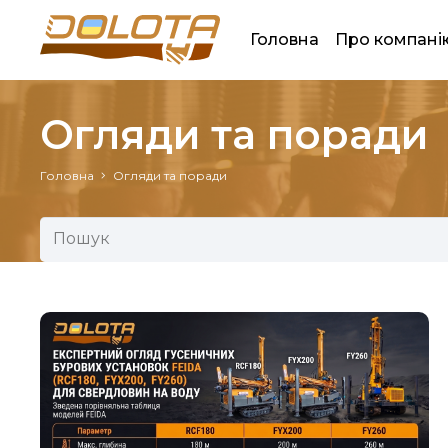
Головна
Про компані
Огляди та поради
Головна
Огляди та поради