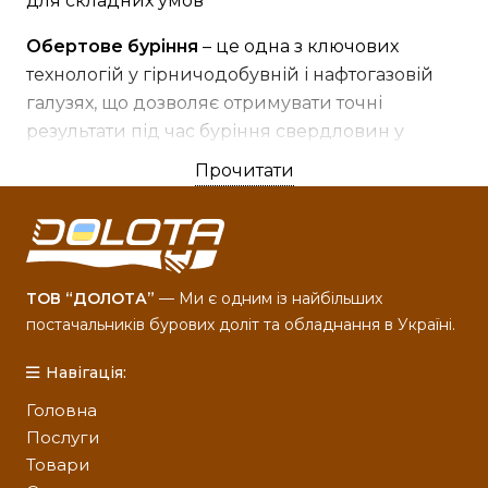
для складних умов
Обертове буріння
– це одна з ключових
технологій у гірничодобувній і нафтогазовій
галузях, що дозволяє отримувати точні
результати під час буріння свердловин у
різних геологічних умовах. Важливим
Прочитати
аспектом цього процесу є використання
обладнання для обертового буріння з
промивкою та продувкою
, що забезпечує
стабільну роботу системи, ефективне
ТОВ “ДОЛОТА”
— Ми є одним із найбільших
видалення породи та збереження цілісності
постачальників бурових доліт та обладнання в Україні.
інструментів.
Навігація:
Бурові долота
Головна
Послуги
Товари
Бурові долота
— це ключовий елемент