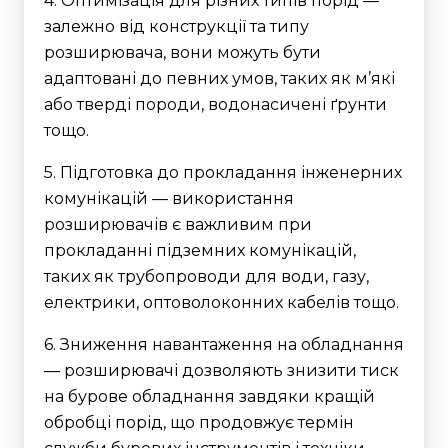
4. Оптимізація для різних типів порід —
залежно від конструкції та типу
розширювача, вони можуть бути
адаптовані до певних умов, таких як м’які
або тверді породи, водонасичені ґрунти
тощо.
5. Підготовка до прокладання інженерних
комунікацій — використання
розширювачів є важливим при
прокладанні підземних комунікацій,
таких як трубопроводи для води, газу,
електрики, оптоволоконних кабелів тощо.
6. Зниження навантаження на обладнання
— розширювачі дозволяють знизити тиск
на бурове обладнання завдяки кращій
обробці порід, що продовжує термін