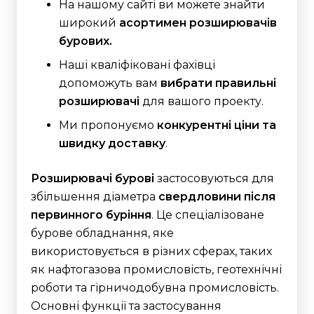
На нашому сайті ви можете знайти
широкий
асортимен розширювачів
бурових.
Наші кваліфіковані фахівці
допоможуть вам
вибрати правильні
розширювачі
для вашого проекту.
Ми пропонуємо
конкурентні ціни та
швидку доставку
.
Розширювачі бурові
застосовуються для
збільшення діаметра
свердловини після
первинного буріння
. Це спеціалізоване
бурове обладнання, яке
використовується в різних сферах, таких
як нафтогазова промисловість, геотехнічні
роботи та гірничодобувна промисловість.
Основні функції та застосування