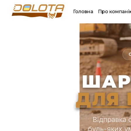
Головна
Про компані
ШАР
ДЛЯ 
Відправка 
будь-яких у