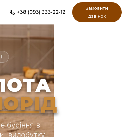
Замовити
+38 (093) 333-22-12
дзвінок
І
ЛОТА
ПОРІД
е буріння в
и, видобутку