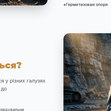
●
Герметизовані опори
ься?
 у різних галузях
 до
озвідувальне