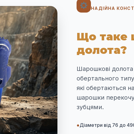
НАДІЙНА КОНСТ
Що таке
долота?
Шарошкові долота
обертального типу
які обертаються н
шарошки перекочу
зубцями.
●
Діаметри від 76 до 4