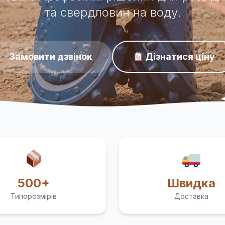
та свердловин на воду.
Замовити дзвінок
Дізнатися ціну
500+
Швидка
Типорозмірів
Доставка