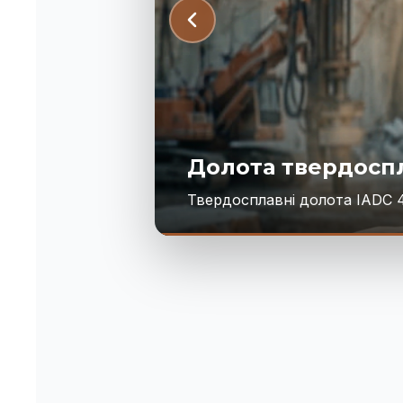
Долота твердосп
Твердосплавні долота IADC 4