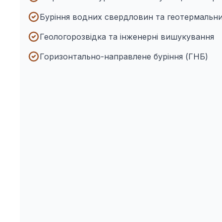
Буріння водних свердловин та геотермальн
Геологорозвідка та інженерні вишукування
Горизонтально-направлене буріння (ГНБ)