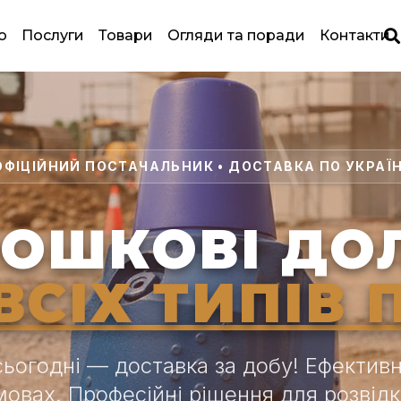
ю
Послуги
Товари
Огляди та поради
Контакти
ОФІЦІЙНИЙ ПОСТАЧАЛЬНИК • ДОСТАВКА ПО УКРАЇН
ОШКОВІ ДО
ВСІХ ТИПІВ 
сьогодні — доставка за добу! Ефективн
мовах. Професійні рішення для розвідк