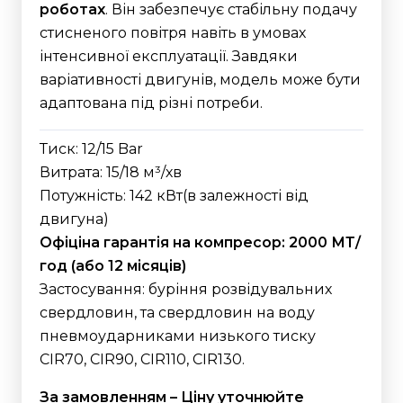
роботах
. Він забезпечує стабільну подачу
стисненого повітря навіть в умовах
інтенсивної експлуатації. Завдяки
варіативності двигунів, модель може бути
адаптована під різні потреби.
Тиск: 12/15 Bar
Витрата: 15/18 м³/хв
Потужність: 142 кВт(в залежності від
двигуна)
Офіціна гарантія на компресор: 2000 МТ/
год (або 12 місяців)
Застосування: буріння розвідувальних
свердловин, та свердловин на воду
пневмоударниками низького тиску
CIR70, CIR90, CIR110, CIR130.
За замовленням – Ціну уточнюйте