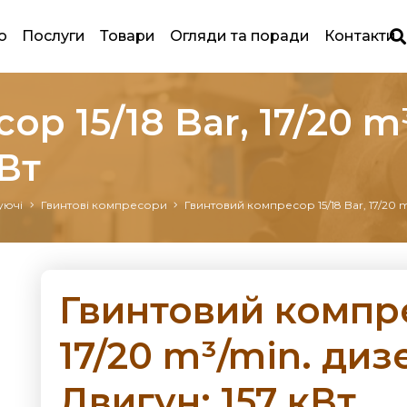
ю
Послуги
Товари
Огляди та поради
Контакти
р 15/18 Bar, 17/20 m
Вт
уючі
Гвинтові компресори
Гвинтовий компресор 15/18 Bar, 17/20 
Гвинтовий компре
17/20 m³/min. ди
Двигун: 157 кВт