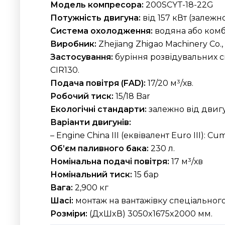
Модель компресора:
200SCYT-18-22G
Потужність двигуна:
від 157 кВт (залежн
Система охолодження:
водяна або комб
Виробник:
Zhejiang Zhigao Machinery Co.,
Застосування:
буріння розвідувальних с
CIR130.
Подача повітря (FAD):
17/20 м³/хв.
Робочий тиск:
15/18 Bar
Екологічні стандарти:
залежно від двигуна
Варіанти двигунів:
– Engine China III (еквівалент Euro III): Cu
Об’єм паливного бака:
230 л.
Номінальна подачі повітря:
17 м³/хв
Номінальний тиск:
15 бар
Вага:
2,900 кг
Шасі:
монтаж на вантажівку спеціальног
Розміри:
(ДxШxВ) 3050x1675x2000 мм.