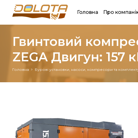
Головна
Про компані
Гвинтовий компресо
ZEGA Двигун: 157 к
Головна
Бурові установки, насоси, компресори та комплект