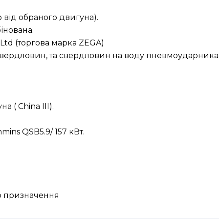
о від обраного двигуна).
інована.
 Ltd (торгова марка ZEGA)
вердловин, та свердловин на воду пневмоударниками
 ( China III).
mmins QSB5.9/ 157 кВт.
о призначення