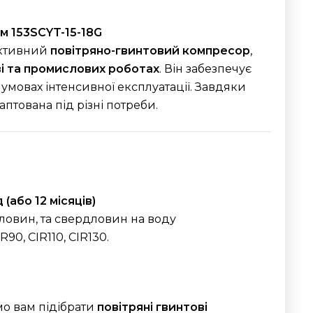
м 153SCYT-15-18G
ктивний
повітряно-гвинтовий компресор
,
тві та промислових роботах
. Він забезпечує
 умовах інтенсивної експлуатації. Завдяки
аптована під різні потреби.
(або 12 місяців)
ловин, та свердловин на воду
0, CIR110, CIR130.
о вам підібрати
повітряні гвинтові