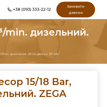
Замовити
+38 (093) 333-22-12
дзвінок
³/min. дизельний.
m³/min. дизельний. ZEGA Двигун: 157 кВт
сор 15/18 Bar,
зельний. ZEGA