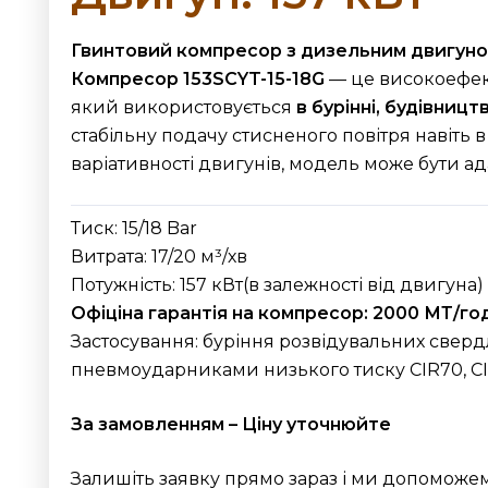
Гвинтовий компресор з дизельним двигуно
Компресор 153SCYT-15-18G
— це високоефе
який використовується
в бурінні, будівниц
стабільну подачу стисненого повітря навіть в
варіативності двигунів, модель може бути ад
Тиск: 15/18 Bar
Витрата: 17/20 м³/хв
Потужність: 157 кВт(в залежності від двигуна)
Офіціна гарантія на компресор: 2000 МТ/год 
Застосування: буріння розвідувальних сверд
пневмоударниками низького тиску CIR70, CIR9
За замовленням – Ціну уточнюйте
Залишіть заявку прямо зараз і ми допоможем