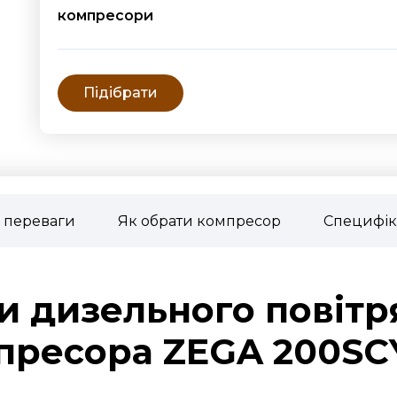
компресори
Підібрати
 переваги
Як обрати компресор
Специфіка
 дизельного повітр
пресора ZEGA 200SCY