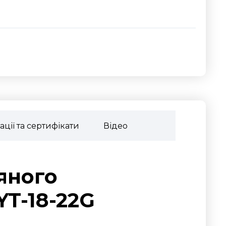
ції та сертифікати
Відео
яного
T-18-22G