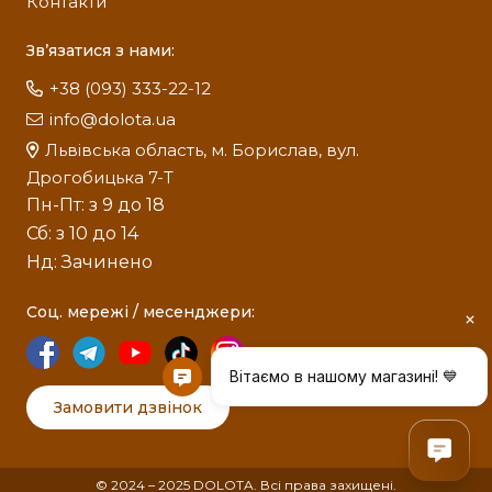
Контакти
нашого
каталогу бурового обладнання
. Ми
успішно реставруємо обладнання як
Зв’язатися з нами:
українського, так і іноземного виробництва.
+38 (093) 333-22-12
На все відремонтоване гирлове обладнання ТОВ
info@dolota.ua
«ДОЛОТА» видає відповідні акти випробувань та
Львівська область, м. Борислав, вул.
офіційну гарантію. Щоб замовити опресовування
Дрогобицька 7-Т
превенторів, розрахувати вартість ремонту або
Пн-Пт: з 9 до 18
отримати безкоштовну технічну консультацію,
Сб: з 10 до 14
просимо
зв'язатися з нашими менеджерами
.
Нд: Зачинено
Довіряйте безпеку своїх свердловин лише
перевіреним професіоналам!
Соц. мережі / месенджери:
Замовити дзвінок
© 2024 – 2025 DOLOTA. Всі права захищені.