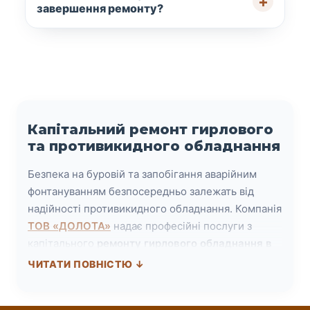
завершення ремонту?
Капітальний ремонт гирлового
та противикидного обладнання
Безпека на буровій та запобігання аварійним
фонтануванням безпосередньо залежать від
надійності противикидного обладнання. Компанія
ТОВ «ДОЛОТА»
надає професійні послуги з
капітального
ремонту гирлового обладнання в
Україні
. Наша виробнича база у м. Борислав
ЧИТАТИ ПОВНІСТЮ ↓
укомплектована сучасними випробувальними
стендами та верстатами для відновлення