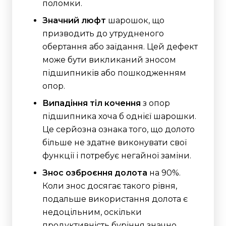
поломки.
Значний люфт
шарошок, що
призводить до утрудненого
обертання або заїдання. Цей дефект
може бути викликаний зносом
підшипників або пошкодженням
опор.
Випадіння тіл кочення
з опор
підшипника хоча б однієї шарошки.
Це серйозна ознака того, що долото
більше не здатне виконувати свої
функції і потребує негайної заміни.
Знос озброєння долота
на 90%.
Коли знос досягає такого рівня,
подальше використання долота є
недоцільним, оскільки
продуктивність буріння значно