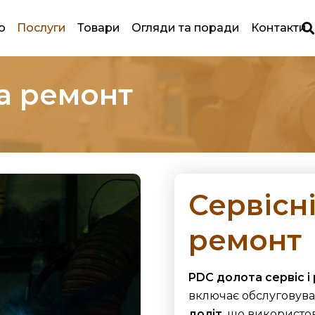
ю
Послуги
Товари
Огляди та поради
Контакти
та ремонт
Сервісні
ремонт
PDC долота сервіс і
включає обслуговува
доліт
, що використо