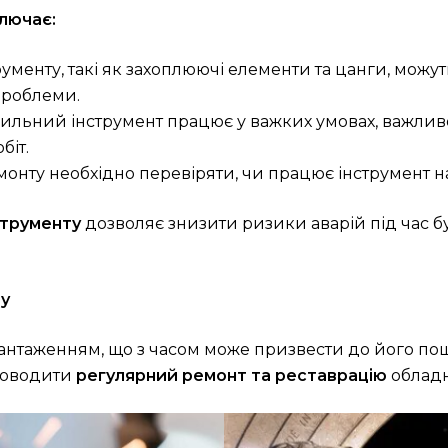
лючає:
рументу, такі як захоплюючі елементи та цанги, можу
проблеми.
вильний інструмент працює у важких умовах, важлив
біт.
ремонту необхідно перевіряти, чи працює інструмент
струменту
дозволяє знизити ризики аварій під час б
ту
антаженням, що з часом може призвести до його по
проводити
регулярний ремонт та реставрацію
обладн