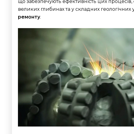
що забезпечують ефективність цих процесів,
великих глибинах та у складних геологічних 
ремонту
.