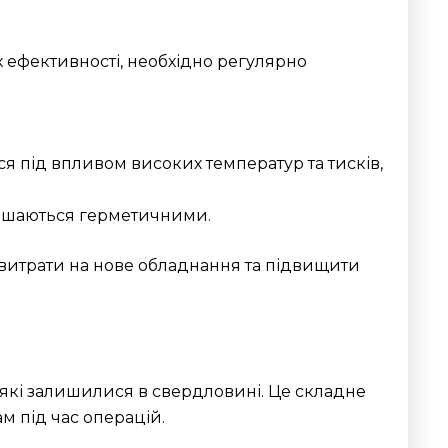
їх ефективності, необхідно регулярно
ся під впливом високих температур та тисків,
алишаються герметичними.
 витрати на нове обладнання та підвищити
 які залишилися в свердловині. Це складне
м під час операцій.