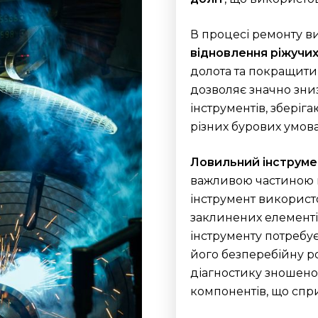
В процесі ремонту в
відновлення ріжучих
долота та покращити
дозволяє значно зни
інструментів, зберіг
різних бурових умова
Ловильний інструме
важливою частиною 
інструмент використ
заклинених елементі
інструменту потребує
його безперебійну р
діагностику зношено
компонентів, що спр