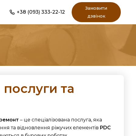
Замовити
+38 (093) 333-22-12
дзвінок
 послуги та
 ремонт
– це спеціалізована послуга, яка
ння та відновлення ріжучих елементів
PDC
вуються в бурових роботах.