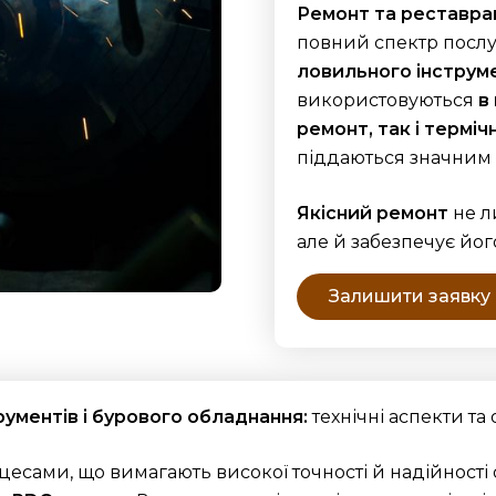
Ремонт та реставра
повний спектр послу
ловильного інструм
використовуються
в
ремонт, так і термі
піддаються значним 
Якісний ремонт
не л
але й забезпечує йог
Залишити заявку
рументів і бурового обладнання:
технічні аспекти та
роцесами, що вимагають високої точності й надійност