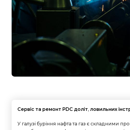
Сервіс та ремонт PDC доліт
,
ловильних інст
У галузі буріння нафта та газ є складними п