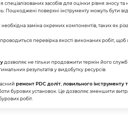
я спеціалізованих засобів для оцінки рівня зносу та
нь: Пошкоджені поверхні інструменту можуть бути ві
 необхідна заміна окремих компонентів, таких як різ
 проводиться перевірка якості виконаних робіт, щоб 
ту
дозволяє не тільки продовжити термін його служби
имальних результатів у видобутку ресурсів.
часний
ремонт PDC доліт
,
ловильного інструменту 
оти бурових установок. Це дозволяє зменшити витра
урових робіт.