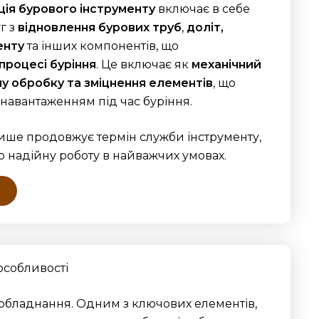
ція бурового інструменту
включає в себе
г з
відновлення бурових труб
,
доліт,
енту
та інших компонентів, що
 процесі буріння
. Це включає як
механічний
чну обробку та зміцнення елементів
, що
навантаженням під час буріння.
ише продовжує термін служби інструменту,
о надійну роботу в найважчих умовах.
 особливості
і обладнання. Одним з ключових елементів,