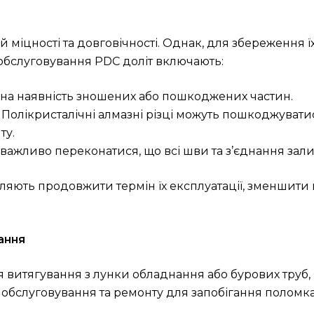
й міцності та довговічності. Однак, для збереження 
 обслуговування PDC доліт включають:
я на наявність зношених або пошкоджених частин.
: Полікристалічні алмазні різці можуть пошкоджувати
ту.
ту важливо переконатися, що всі шви та з’єднання з
ляють продовжити термін їх експлуатації, зменшити
ання
 витягування з лунки обладнання або бурових труб,
обслуговування та ремонту для запобігання поломка