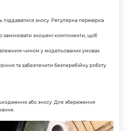
ть піддаватися зносу. Регулярна перевірка
о замінювати зношені компоненти, щоб
 належним чином у модельованих умовах.
уріння та забезпечити безперебійну роботу
шкодження або зносу. Для збереження
ання.