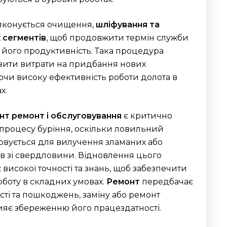
иконується очищення,
шліфування та
 сегментів
, щоб продовжити термін служби
 його продуктивність. Така процедура
зити витрати на придбання нових
аючи високу ефективність роботи долота в
х.
нт ремонт і обслуговування
є критично
процесу буріння, оскільки ловильний
овується для вилучення зламаних або
в зі свердловини. Відновлення цього
 високої точності та знань, щоб забезпечити
оботу в складних умовах.
Ремонт
передбачає
сті та пошкоджень, заміну або ремонт
ияє збереженню його працездатності.