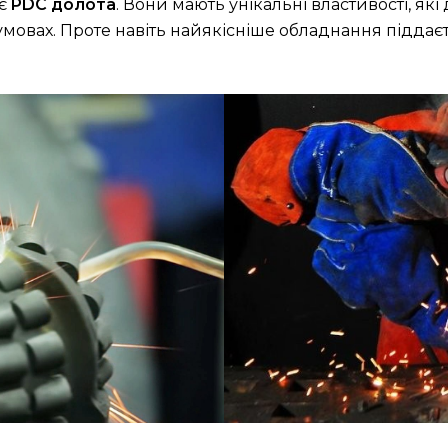
 є
PDC долота
. Вони мають унікальні властивості, я
умовах. Проте навіть найякісніше обладнання піддає