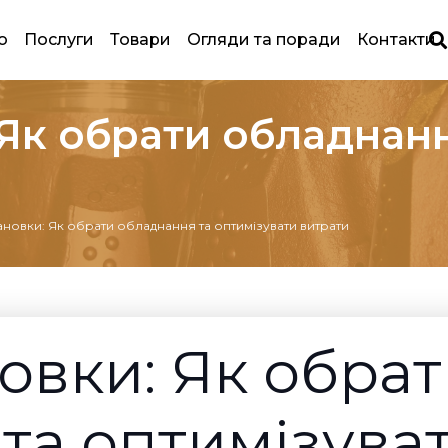
ю
Послуги
Товари
Огляди та поради
Контакти
 Як обрати обладнанн
ановки: Як обрати обладнання та оптимізувати витрати
овки: Як обра
та оптимізуват