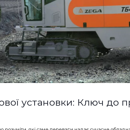
ової установки: Ключ до п
о розуміти, які саме переваги надає сучасне обладн