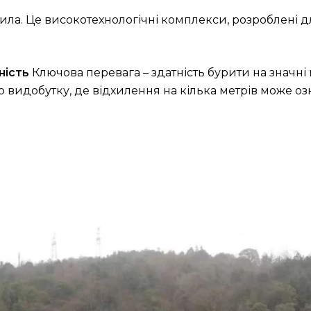
сила. Це високотехнологічні комплекси, розроблені д
ність
Ключова перевага – здатність бурити на значні
видобутку, де відхилення на кілька метрів може оз