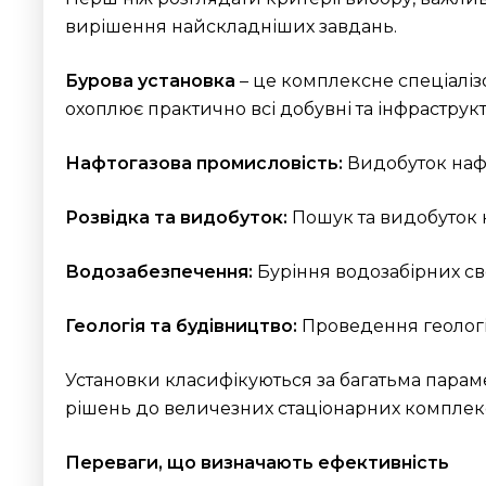
вирішення найскладніших завдань.
Бурова установка
– це комплексне спеціаліз
охоплює практично всі добувні та інфраструкту
Нафтогазова промисловість:
Видобуток нафт
Розвідка та видобуток:
Пошук та видобуток к
Водозабезпечення:
Буріння водозабірних с
Геологія та будівництво:
Проведення геологі
Установки класифікуються за багатьма параме
рішень до величезних стаціонарних комплекс
Переваги, що визначають ефективність