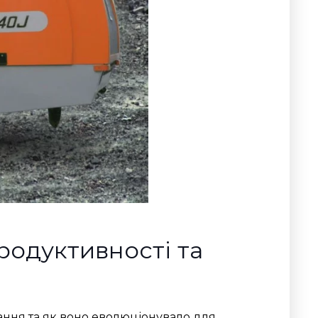
родуктивності та
ання та як воно еволюціонувало для