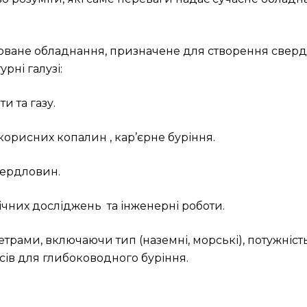
оване обладнання, призначене для створення свердло
рні галузі:
и та газу.
орисних копалин , кар’єрне буріння.
вердловин.
чних досліджень та інженерні роботи.
трами, включаючи тип (наземні, морські), потужність
ів для глибоководного буріння.