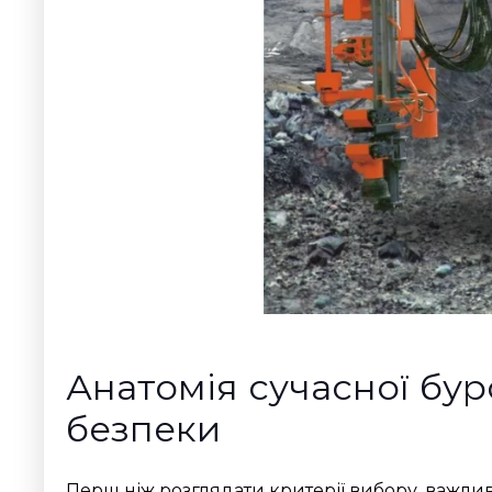
Анатомія сучасної бур
безпеки
Перш ніж розглядати критерії вибору, важлив