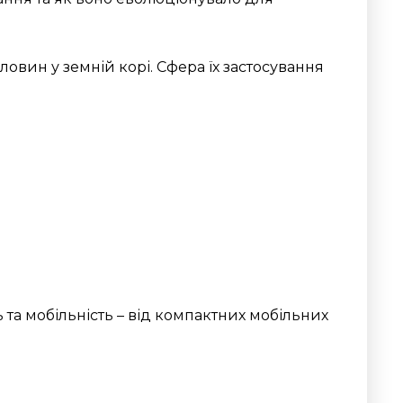
вин у земній корі. Сфера їх застосування
 та мобільність – від компактних мобільних