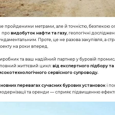
ише пройденими метрами, але й точністю, безпекою 
я про
видобуток нафти та газу
, геологічні дослідже
ундаментальним. Проте, це не разова закупівля, а ст
роекту на роки вперед.
виробник та ваш надійний партнер у буровій промис
 повний життєвий цикл:
від експертного підбору та
исокотехнологічного сервісного супроводу.
сновних перевагах сучасних бурових установок
і по
дернізації та оренди — сприяє підвищенню ефективн