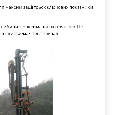
ля максимізації трьох ключових показників:
 глибини з максимальною точністю. Це
начати промах повз поклад.