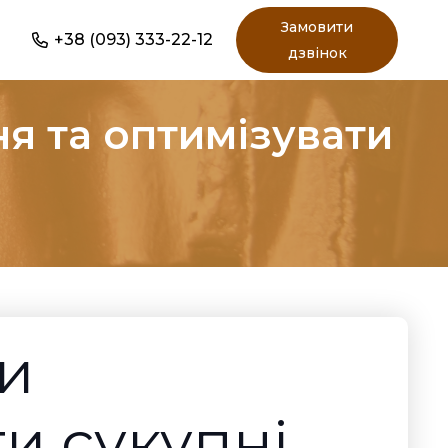
Замовити
+38 (093) 333-22-12
дзвінок
я та оптимізувати
ти
и сукупні