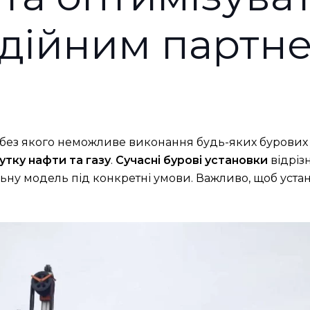
адійним партн
без якого неможливе виконання будь-яких бурових р
утку нафти та газу
.
Сучасні бурові установки
відріз
ьну модель під конкретні умови. Важливо, щоб устано