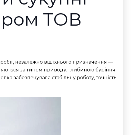
ером ТОВ
обіт, незалежно від їхнього призначення —
няються за типом приводу, глибиною буріння
вка забезпечувала стабільну роботу, точність