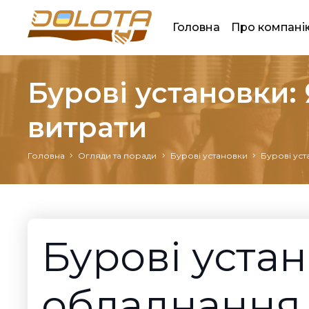
Головна
Про компані
Бурові установки:
витрати
Головна
Огляди та поради
Бурові установки
Бурові уст
Бурові устан
обладнання 