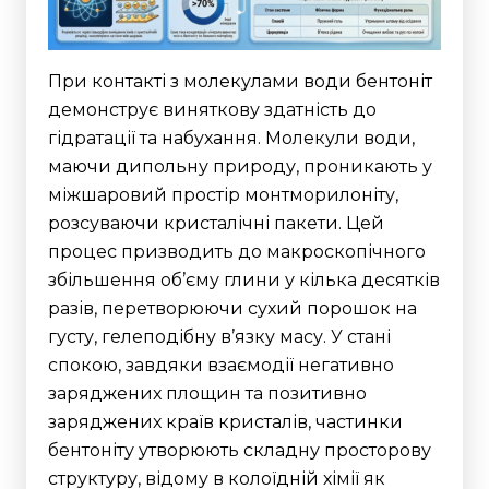
При контакті з молекулами води бентоніт
демонструє виняткову здатність до
гідратації та набухання. Молекули води,
маючи дипольну природу, проникають у
міжшаровий простір монтморилоніту,
розсуваючи кристалічні пакети. Цей
процес призводить до макроскопічного
збільшення об’єму глини у кілька десятків
разів, перетворюючи сухий порошок на
густу, гелеподібну в’язку масу.
У стані
спокою, завдяки взаємодії негативно
заряджених площин та позитивно
заряджених країв кристалів, частинки
бентоніту утворюють складну просторову
структуру, відому в колоїдній хімії як