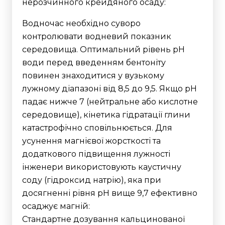
нерозчинного крейдяного осаду:
Водночас необхідно суворо
контролювати водневий показник
середовища. Оптимальний рівень pH
води перед введенням бентоніту
повинен знаходитися у вузькому
лужному діапазоні від 8,5 до 9,5.
Якщо pH
падає нижче 7 (нейтральне або кислотне
середовище), кінетика гідратації глини
катастрофічно сповільнюється. Для
усунення магнієвої жорсткості та
додаткового підвищення лужності
інженери використовують каустичну
соду (гідроксид натрію), яка при
досягненні рівня pH вище 9,7 ефективно
осаджує магній:
Стандартне дозування кальцинованої