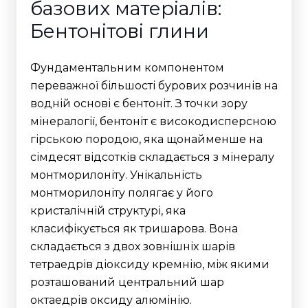
базових матеріалів:
Бентонітові глини
Фундаментальним компонентом
переважної більшості бурових розчинів на
водній основі є бентоніт. З точки зору
мінералогії, бентоніт є високодисперсною
гірською породою, яка щонайменше на
сімдесят відсотків складається з мінералу
монтморилоніту.
Унікальність
монтморилоніту полягає у його
кристалічній структурі, яка
класифікується як тришарова. Вона
складається з двох зовнішніх шарів
тетраедрів діоксиду кремнію, між якими
розташований центральний шар
октаедрів оксиду алюмінію.