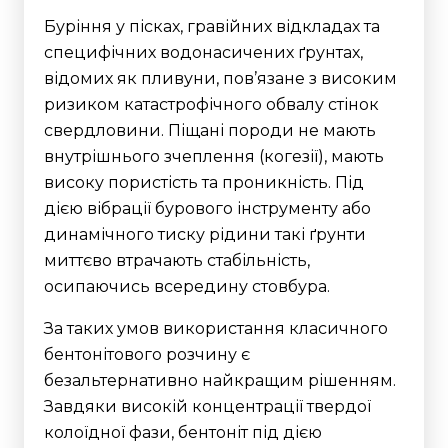
Буріння у пісках, гравійних відкладах та
специфічних водонасичених ґрунтах,
відомих як пливуни, пов’язане з високим
ризиком катастрофічного обвалу стінок
свердловини. Піщані породи не мають
внутрішнього зчеплення (когезії), мають
високу пористість та проникність. Під
дією вібрації бурового інструменту або
динамічного тиску рідини такі ґрунти
миттєво втрачають стабільність,
осипаючись всередину стовбура.
За таких умов використання класичного
бентонітового розчину є
безальтернативно найкращим рішенням.
Завдяки високій концентрації твердої
колоїдної фази, бентоніт під дією