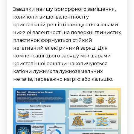
Завдяки явищу ізоморфного заміщення,
коли іони вищої валентності у
кристалічній решітці заміщуються іонами
нижчої валентності, на поверхні глинистих
пластинок формується стійкий
негативний електричний заряд. Для
компенсації цього заряду між шарами
кристалічної решітки накопичуються
катіони лужних та лужноземельних
металів, переважно натрію або кальцію.