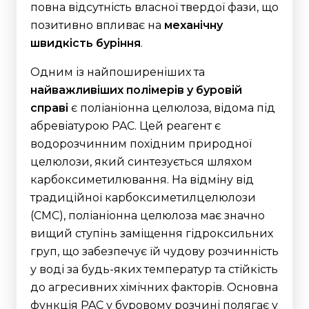
повна відсутність власної твердої фази, що
позитивно впливає на
механічну
швидкість буріння
.
Одним із найпоширеніших та
найважливіших полімерів у буровій
справі
є поліаніонна целюлоза, відома під
абревіатурою PAC. Цей реагент є
водорозчинним похідним природної
целюлози, який синтезується шляхом
карбоксиметилювання. На відміну від
традиційної карбоксиметилцелюлози
(CMC), поліаніонна целюлоза має значно
вищий ступінь заміщення гідроксильних
груп, що забезпечує їй чудову розчинність
у воді за будь-яких температур та стійкість
до агресивних хімічних факторів.
Основна
функція PAC у буровому розчині полягає у