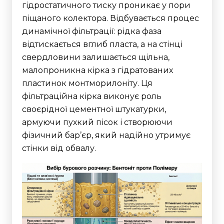
гідростатичного тиску проникає у пори
піщаного колектора. Відбувається процес
динамічної фільтрації: рідка фаза
відтискається вглиб пласта, а на стінці
свердловини залишається щільна,
малопроникна кірка з гідратованих
пластинок монтморилоніту.
Ця
фільтраційна кірка виконує роль
своєрідної цементної штукатурки,
армуючи пухкий пісок і створюючи
фізичний бар’єр, який надійно утримує
стінки від обвалу.