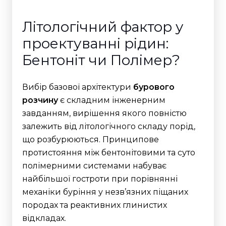
Літологічний фактор у
проектуванні рідин:
Бентоніт чи Полімер?
Вибір базової архітектури
бурового
розчину
є складним інженерним
завданням, вирішення якого повністю
залежить від літологічного складу порід,
що розбурюються. Принципове
протистояння між бентонітовими та суто
полімерними системами набуває
найбільшої гостроти при порівнянні
механіки буріння у незв’язних піщаних
породах та реактивних глинистих
відкладах.