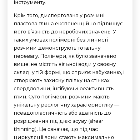
інструменту.
Крім того, диспергована у розчині
пластова глина експоненційно підвищує
його в’язкість до неробочих значень. У
таких умовах полімерні безглинисті
розчини демонструють тотальну
перевагу. Полімери, як було зазначено
вище, не містять вільної води у своєму
складі у тій формі, що сприяє набуханню, і
створюють захисну плівку на стінках
свердловини, інгібуючи реактивність
глин.
Суто полімерні розчини мають
унікальну реологічну характеристику —
псевдопластичність або здатність до
розрідження під дією зсуву (shear
thinning). Це означає, що під час
циркуляції вони стають максимально