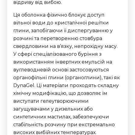
відриву від вибою.
Ця оболонка фізично блокує доступ
вільної води до кристалічної решітки
глини, запобігаючи її диспергуванню у
розчині та перетворенню стовбура
свердловини на в’язку, непрохідну масу.
У сфері спеціалізованого буріння з
використанням інвертних емульсій на
вуглеводневій основі застосовуються
органофільні глини (органоглини), такі як
DynaGel. Ці матеріали проходять складну
хімічну модифікацію, що дозволяє їм
виступати гелеутворюючими
загущувачами у дизельних або
синтетичних мастилах, забезпечуючи
стабільність розчину при екстремально
високих вибійних температурах.