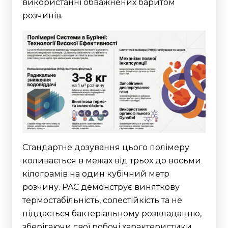
використанні обважнених баритом
розчинів.
Стандартне дозування цього полімеру
коливається в межах від трьох до восьми
кілограмів на один кубічний метр
розчину.
PAC демонструє виняткову
термостабільність, солестійкість та не
піддається бактеріальному розкладанню,
зберігаючи свої робочі характеристики