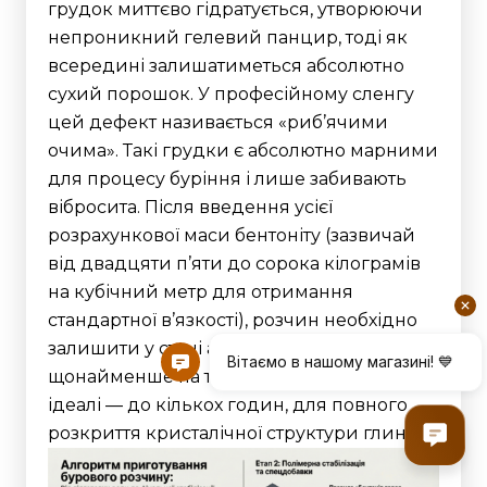
грудок миттєво гідратується, утворюючи
непроникний гелевий панцир, тоді як
всередині залишатиметься абсолютно
сухий порошок. У професійному сленгу
цей дефект називається «риб’ячими
очима». Такі грудки є абсолютно марними
для процесу буріння і лише забивають
вібросита.
Після введення усієї
розрахункової маси бентоніту (зазвичай
від двадцяти п’яти до сорока кілограмів
на кубічний метр для отримання
стандартної в’язкості), розчин необхідно
залишити у стані активної циркуляції
щонайменше на тридцять хвилин, а в
ідеалі — до кількох годин, для повного
розкриття кристалічної структури глини.