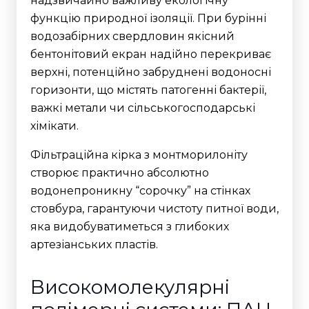
надзвичайно важливу екологічну
функцію природної ізоляції. При бурінні
водозабірних свердловин якісний
бентонітовий екран надійно перекриває
верхні, потенційно забруднені водоносні
горизонти, що містять патогенні бактерії,
важкі метали чи сільськогосподарські
хімікати.
Фільтраційна кірка з монтморилоніту
створює практично абсолютно
водонепроникну “сорочку” на стінках
стовбура, гарантуючи чистоту питної води,
яка видобуватиметься з глибоких
артезіанських пластів.
Високомолекулярні