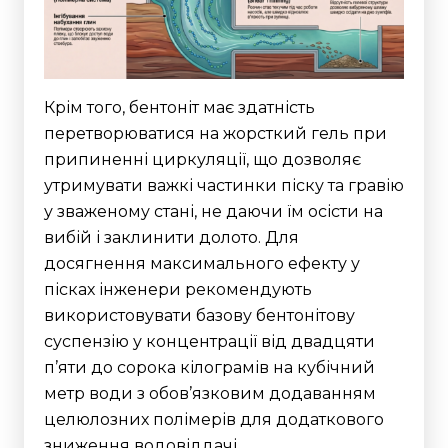
Крім того, бентоніт має здатність
перетворюватися на жорсткий гель при
припиненні циркуляції, що дозволяє
утримувати важкі частинки піску та гравію
у зваженому стані, не даючи їм осісти на
вибій і заклинити долото.
Для
досягнення максимального ефекту у
пісках інженери рекомендують
використовувати базову бентонітову
суспензію у концентрації від двадцяти
п’яти до сорока кілограмів на кубічний
метр води з обов’язковим додаванням
целюлозних полімерів для додаткового
зниження водовіддачі.