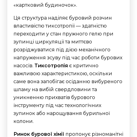
«картковий будиночок».
Ця структура наділяє буровий розчин
властивістю тиксотропії — здатністю
переходити у стан пружного гелю при
зупинці циркуляції та миттєво
розріджуватися під дією механічного
напруження зсуву під час роботи бурових
насосів.
Тиксотропія
є критично
важливою характеристикою, оскільки
саме вона запобігає осіданню вибуреного
шламу на вибій свердловини та
уникненню прихватів бурового
інструменту під час технологічних
зупинок або нарощування бурильної
колони.
Ринок бурової хімії
пропонує різноманітні