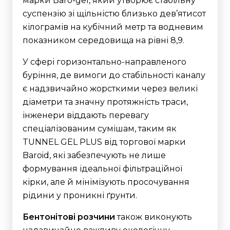
марки Baro-gel, який утворює стабільну
суспензію зі щільністю близько дев’ятисот
кілограмів на кубічний метр та водневим
показником середовища на рівні 8,9.
У сфері горизонтально-направленого
буріння, де вимоги до стабільності каналу
є надзвичайно жорсткими через великі
діаметри та значну протяжність траси,
інженери віддають перевагу
спеціалізованим сумішам, таким як
TUNNEL GEL PLUS від торгової марки
Baroid, які забезпечують не лише
формування ідеальної фільтраційної
кірки, але й мінімізують просочування
рідини у проникні ґрунти.
Бентонітові розчини
також виконують