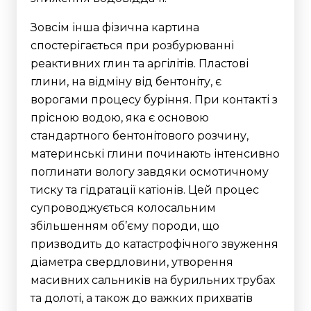
Зовсім інша фізична картина
спостерігається при розбурюванні
реактивних глин та аргілітів. Пластові
глини, на відміну від бентоніту, є
ворогами процесу буріння. При контакті з
прісною водою, яка є основою
стандартного бентонітового розчину,
материнські глини починають інтенсивно
поглинати вологу завдяки осмотичному
тиску та гідратації катіонів. Цей процес
супроводжується колосальним
збільшенням об’єму породи, що
призводить до катастрофічного звуження
діаметра свердловини, утворення
масивних сальників на бурильних трубах
та долоті, а також до важких прихватів