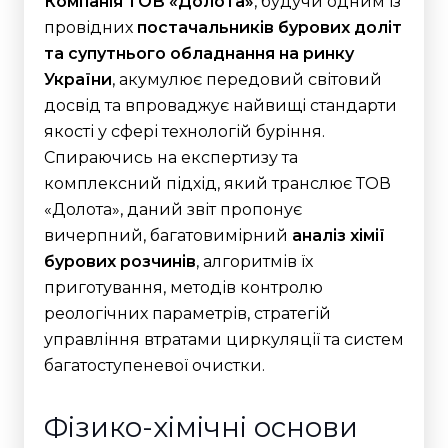
Компанія ТОВ «Долота»
, будучи одним із
провідних
постачальників бурових доліт
та супутнього обладнання на ринку
України
, акумулює передовий світовий
досвід та впроваджує найвищі стандарти
якості у сфері технологій буріння.
Спираючись на експертизу та
комплексний підхід, який транслює ТОВ
«Долота», даний звіт пропонує
вичерпний, багатовимірний
аналіз хімії
бурових розчинів
, алгоритмів їх
приготування, методів контролю
реологічних параметрів, стратегій
управління втратами циркуляції та систем
багатоступеневої очистки.
Фізико-хімічні основи