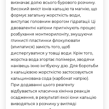
визначає долю всього бурового розчину.
Високий вміст іонів кальцію та магнію, що
формує загальну жорсткість води,
виступає головним ворогом гідратації. Ці
двовалентні катіони пригнічують процес
розбухання монтморилоніту, змушуючи
глинисті пластинки флокулювати
(злипатися) замість того, щоб
диспергуватися у товщі води. Крім того,
жорстка вода згортає полімери, зводячи
нанівець їхню інгібуючу дію.
Для боротьби
з кальцієвою жорсткістю застосовується
кальцинована сода (карбонат натрію).
При додаванні цього реагенту
відбувається класична хімічна реакція
осадження, в результаті якої іони кальцію
виводяться з розчину у вигляді