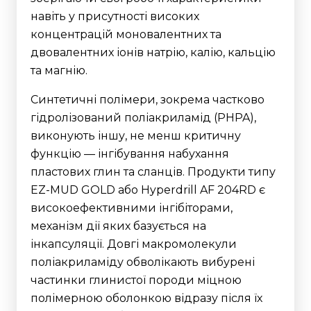
навіть у присутності високих
концентрацій моновалентних та
двовалентних іонів натрію, калію, кальцію
та магнію.
Синтетичні полімери, зокрема частково
гідролізований поліакриламід (PHPA),
виконують іншу, не менш критичну
функцію — інгібування набухання
пластових глин та сланців. Продукти типу
EZ-MUD GOLD або Hyperdrill AF 204RD є
високоефективними інгібіторами,
механізм дії яких базується на
інкапсуляції. Довгі макромолекули
поліакриламіду обволікають вибурені
частинки глинистої породи міцною
полімерною оболонкою відразу після їх