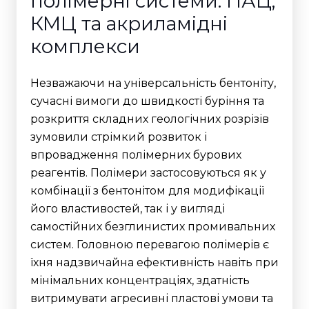
полімерні системи: ПАЦ,
КМЦ та акриламідні
комплекси
Незважаючи на універсальність бентоніту,
сучасні вимоги до швидкості буріння та
розкриття складних геологічних розрізів
зумовили стрімкий розвиток і
впровадження полімерних бурових
реагентів. Полімери застосовуються як у
комбінації з бентонітом для модифікації
його властивостей, так і у вигляді
самостійних безглинистих промивальних
систем. Головною перевагою полімерів є
їхня надзвичайна ефективність навіть при
мінімальних концентраціях, здатність
витримувати агресивні пластові умови та