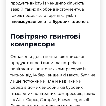
продуктивність і зменшило кількість
аварій, таких як обрив інструменту, а
також подовжило термін служби
пневмоударників та
бурових коронок
.
Повітряно гвинтові
компресори
Однак для досягнення такої високої
продуктивності виникла потреба в
повітряних гвинтових компресорах із
тиском від 14 бар і вище, які мають бути не
лише потужними, але й надійними.
Серед відомих виробників бурових
дизельних повітряних компресорів, таких
як Atlas Copco, CompAir, Kaeser, Ingersoll-
Rand, значним недоліком є висока