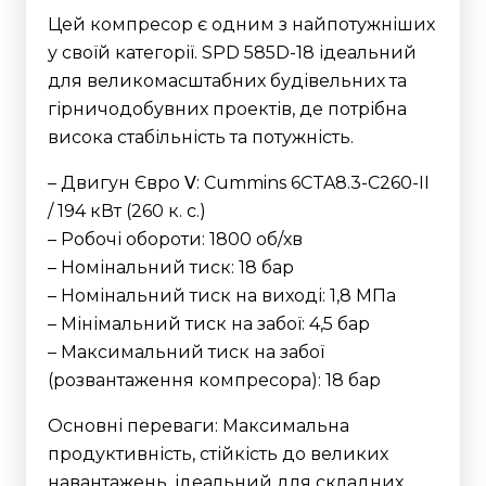
Цей компресор є одним з найпотужніших
у своїй категорії. SPD 585D-18 ідеальний
для великомасштабних будівельних та
гірничодобувних проектів, де потрібна
висока стабільність та потужність.
– Двигун Євро Ⅴ: Cummins 6CTA8.3-C260-II
/ 194 кВт (260 к. с.)
– Робочі обороти: 1800 об/хв
– Номінальний тиск: 18 бар
– Номінальний тиск на виході: 1,8 МПа
– Мінімальний тиск на забої: 4,5 бар
– Максимальний тиск на забої
(розвантаження компресора): 18 бар
Основні переваги: Максимальна
продуктивність, стійкість до великих
навантажень, ідеальний для складних