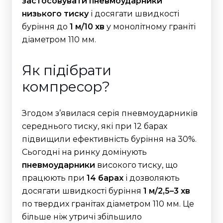
застосовувати пневмоударники
низького тиску
і досягати швидкості
буріння до
1 м/10 хв
у монолітному граніті
діаметром 110 мм.
Як підібрати
компресор?
Згодом з’явилася серія пневмоударників
середнього тиску, які при 12 барах
підвищили ефективність буріння на 30%.
Сьогодні на ринку домінують
пневмоударники
високого тиску, що
працюють при
14 барах
і дозволяють
досягати швидкості буріння
1 м/2,5–3 хв
по твердих гранітах діаметром 110 мм. Це
більше ніж утричі збільшило