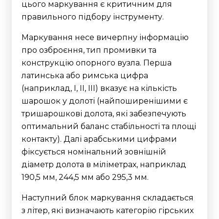
цього маркування є критичним для
правильного підбору інструменту.
Маркування несе вичерпну інформацію
про озброєння, тип промивки та
конструкцію опорного вузла. Перша
латинська або римська цифра
(наприклад, І, ІІ, ІІІ) вказує на кількість
шарошок у долоті (найпоширенішими є
тришарошкові долота, які забезпечують
оптимальний баланс стабільності та площі
контакту).
Далі арабськими цифрами
фіксується номінальний зовнішній
діаметр долота в міліметрах, наприклад
190,5 мм, 244,5 мм або 295,3 мм.
Наступний блок маркування складається
з літер, які визначають категорію гірських