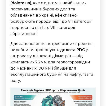
(dolota.ua)
, яке є одним із найбільших
постачальників бурових доліт та
обладнання в Україні, ефективно
розбурюють породи від I до VII категорії
твердості та від I до VIII категорії
абразивності.
Для задоволення потреб різних проектів,
виробники пропонують
долота PDC
у
широкому діапазоні діаметрів — від
компактних 76 мм для геологорозвідки
до масивних 190 мм і більше для
експлуатаційного буріння на нафту, газ та
воду.