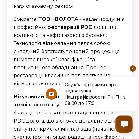
нафтогазовому секторі.
Зокрема,
ТОВ «ДОЛОТА»
надає послуги з
професійної
реставрації PDC
доліт для
водяного та нафтогазового буріння.
Технологія відновлення являє собою
складний багатоступеневий процес, що
вимагає високої кваліфікації та
прецизійного обладнання. Процес
реставрації класично поділяється на
кілька ключових етапів:
Візуальний огляд та діагностика
технічного стану:
На початковому етапі
фахівці проводять ретельну інспекцію
PDC долота, що включає детальну оцінку
стану полікристалічних різців (наявність
сколів, термічної деградації, зносу фаски),