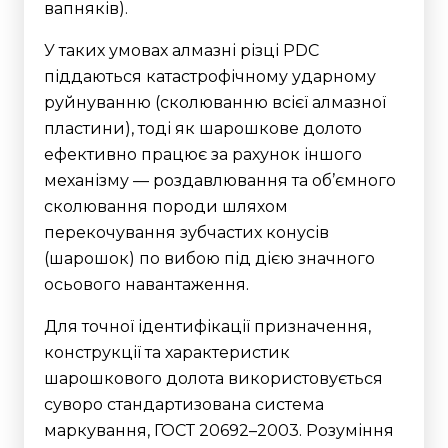
вапняків).
У таких умовах алмазні різці PDC
піддаються катастрофічному ударному
руйнуванню (сколюванню всієї алмазної
пластини), тоді як шарошкове долото
ефективно працює за рахунок іншого
механізму — роздавлювання та об’ємного
сколювання породи шляхом
перекочування зубчастих конусів
(шарошок) по вибою під дією значного
осьового навантаження.
Для точної ідентифікації призначення,
конструкції та характеристик
шарошкового долота використовується
суворо стандартизована система
маркування, ГОСТ 20692–2003.
Розуміння