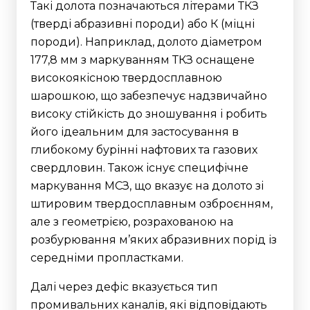
Такі долота позначаються літерами ТКЗ
(тверді абразивні породи) або К (міцні
породи).
Наприклад, долото діаметром
177,8 мм з маркуванням ТКЗ оснащене
високоякісною твердосплавною
шарошкою, що забезпечує надзвичайно
високу стійкість до зношування і робить
його ідеальним для застосування в
глибокому бурінні нафтових та газових
свердловин.
Також існує специфічне
маркування МСЗ, що вказує на долото зі
штировим твердосплавным озброєнням,
але з геометрією, розрахованою на
розбурювання м’яких абразивних порід із
середніми пропластками.
Далі через дефіс вказується тип
промивальних каналів, які відповідають