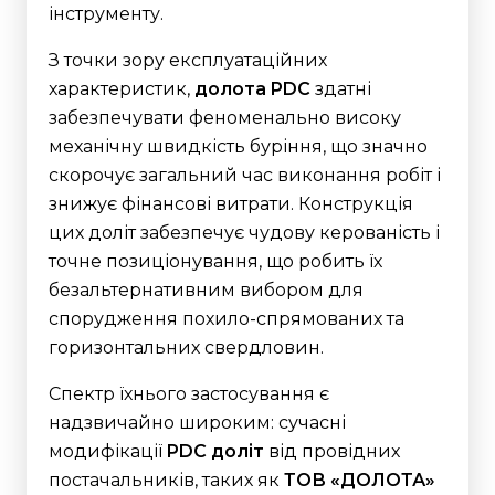
інструменту.
З точки зору експлуатаційних
характеристик,
долота PDC
здатні
забезпечувати феноменально високу
механічну швидкість буріння, що значно
скорочує загальний час виконання робіт і
знижує фінансові витрати.
Конструкція
цих доліт забезпечує чудову керованість і
точне позиціонування, що робить їх
безальтернативним вибором для
спорудження похило-спрямованих та
горизонтальних свердловин.
Спектр їхнього застосування є
надзвичайно широким: сучасні
модифікації
PDC доліт
від провідних
постачальників, таких як
ТОВ «ДОЛОТА»