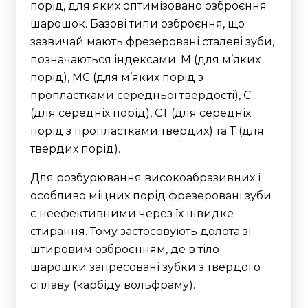
порід, для яких оптимізовано озброєння
шарошок. Базові типи озброєння, що
зазвичай мають фрезеровані сталеві зуби,
позначаються індексами: М (для м’яких
порід), МС (для м’яких порід з
пропластками середньої твердості), С
(для середніх порід), СТ (для середніх
порід з пропластками твердих) та Т (для
твердих порід).
Для розбурювання високоабразивних і
особливо міцних порід фрезеровані зуби
є неефективними через їх швидке
стирання. Тому застосовують долота зі
штировим озброєнням, де в тіло
шарошки запресовані зубки з твердого
сплаву (карбіду вольфраму).