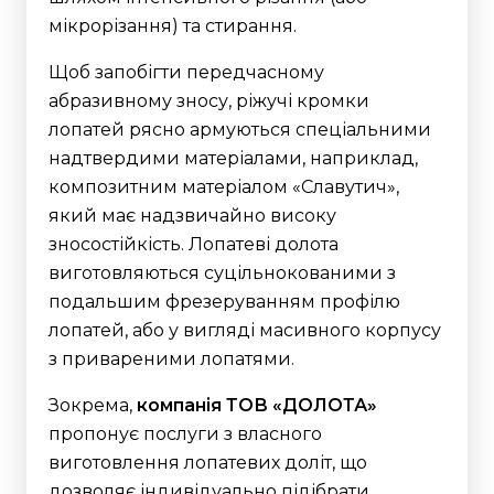
мікрорізання) та стирання.
Щоб запобігти передчасному
абразивному зносу, ріжучі кромки
лопатей рясно армуються спеціальними
надтвердими матеріалами, наприклад,
композитним матеріалом «Славутич»,
який має надзвичайно високу
зносостійкість.
Лопатеві долота
виготовляються суцільнокованими з
подальшим фрезеруванням профілю
лопатей, або у вигляді масивного корпусу
з привареними лопатями.
Зокрема,
компанія ТОВ «ДОЛОТА»
пропонує послуги з власного
виготовлення лопатевих доліт, що
дозволяє індивідуально підібрати