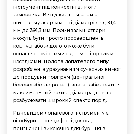
інструмент під конкретні вимоги
замовника. Випускаються вони в
широкому асортименті діаметрів від 91,4
мм до 391,3 мм.
Промивальні отвори
можуть бути просто просвердлені в
корпусі, або ж долото може бути
оснащене змінними гідромоніторними
насадками.
Долота лопатевого типу
,
розроблені з урахуванням сучасних вимог
до продувки повітрям (центральної,
бокової або зворотної), здатні забезпечити
максимальний захист діаметра долота і
розбурювати широкий спектр порід.
Різновидом лопатевого інструменту є
пікобури
— специфічні долота,
призначені виключно для буріння в