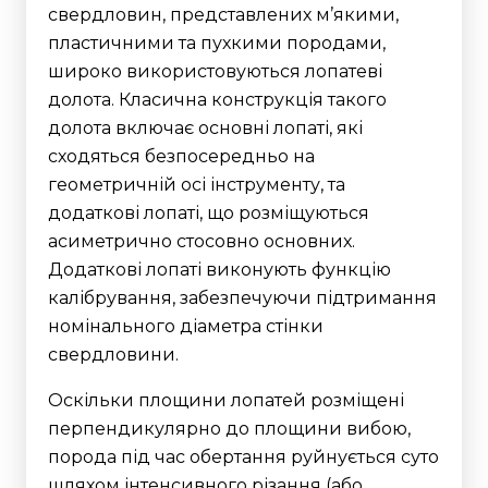
свердловин, представлених м’якими,
пластичними та пухкими породами,
широко використовуються лопатеві
долота. Класична конструкція такого
долота включає основні лопаті, які
сходяться безпосередньо на
геометричній осі інструменту, та
додаткові лопаті, що розміщуються
асиметрично стосовно основних.
Додаткові лопаті виконують функцію
калібрування, забезпечуючи підтримання
номінального діаметра стінки
свердловини.
Оскільки площини лопатей розміщені
перпендикулярно до площини вибою,
порода під час обертання руйнується суто
шляхом інтенсивного різання (або