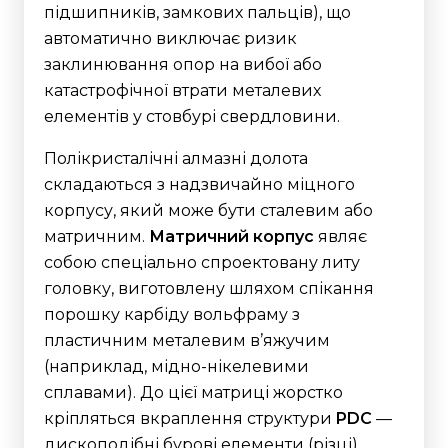
підшипників, замкових пальців), що
автоматично виключає ризик
заклинювання опор на вибої або
катастрофічної втрати металевих
елементів у стовбурі свердловини.
Полікристалічні алмазні долота
складаються з надзвичайно міцного
корпусу, який може бути сталевим або
матричним.
Матричний корпус
являє
собою спеціально спроектовану литу
головку, виготовлену шляхом спікання
порошку карбіду вольфраму з
пластичним металевим в’яжучим
(наприклад, мідно-нікелевими
сплавами).
До цієї матриці жорстко
кріпляться вкраплення структури
PDC
—
дископодібні бурові елементи (різці).