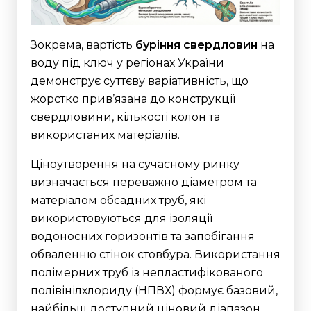
Зокрема, вартість
буріння свердловин
на
воду під ключ у регіонах України
демонструє суттєву варіативність, що
жорстко прив’язана до конструкції
свердловини, кількості колон та
використаних матеріалів.
Ціноутворення на сучасному ринку
визначається переважно діаметром та
матеріалом обсадних труб, які
використовуються для ізоляції
водоносних горизонтів та запобігання
обваленню стінок стовбура. Використання
полімерних труб із непластифікованого
полівінілхлориду (НПВХ) формує базовий,
найбільш доступний ціновий діапазон.