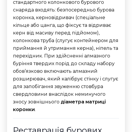
стандартного колонкового бурового
снаряда входять: безпосередньо бурова
коронка, керновідривач (спеціальне
кільце або цанга, що фіксує та відриває
керн від масиву перед підйомом),
колонкова труба (слугує контейнером для
приймання й утримання керна), ніпель та
перехідник.
При здійсненні алмазного
буріння твердих порід до складу набору
обов’язково включають алмазний
розширювач, який калібрує стінку і слугує
для запобігання звуженню стовбура
свердловини внаслідок неминучого
зносу зовнішнього
діаметра матриці
коронки
.
Реставрація бурових