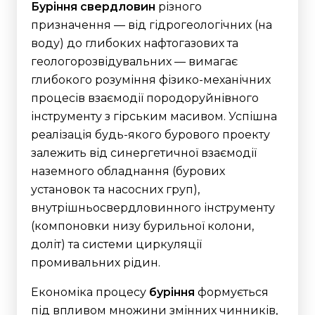
Буріння свердловин
різного
призначення — від гідрогеологічних (на
воду) до глибоких нафтогазових та
геологорозвідувальних — вимагає
глибокого розуміння фізико-механічних
процесів взаємодії породоруйнівного
інструменту з гірським масивом. Успішна
реалізація будь-якого бурового проекту
залежить від синергетичної взаємодії
наземного обладнання (бурових
установок та насосних груп),
внутрішньосвердловинного інструменту
(компоновки низу бурильної колони,
доліт) та системи циркуляції
промивальних рідин.
Економіка процесу
буріння
формується
під впливом множини змінних чинників,