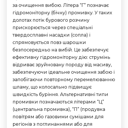
за очищення вибою. Літера “Г” позначає
гідромоніторну (бічну) промивку.
У таких
долотах потік бурового розчину
прискорюється через спеціальні
твердосплавні насадки (сопла) і
спрямовується повз шарошки
безпосередньо на вибій. Це забезпечує
ефективну гідромоніторну дію: струмінь
відриває зруйновану породу від масиву,
забезпечуючи ідеальне очищення забою і
запобігаючи повторному перемелюванню
шламу, що колосально підвищує
швидкість буріння.
Альтернативні типи
промивки позначаються літерами “Ц”
(центральна промивка), “П” (продувка
повітрям або газовими сумішами для
регіонів з поглинаннями або для