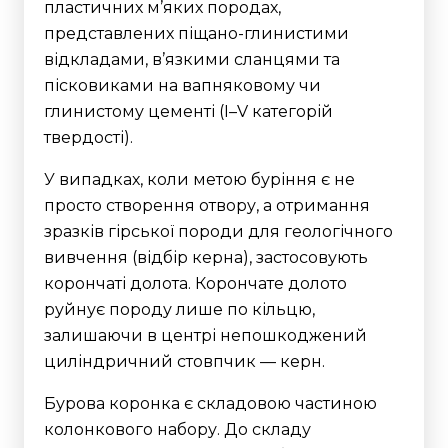
пластичних м’яких породах,
представлених піщано-глинистими
відкладами, в’язкими сланцями та
пісковиками на вапняковому чи
глинистому цементі (I–V категорій
твердості).
У випадках, коли метою буріння є не
просто створення отвору, а отримання
зразків гірської породи для геологічного
вивчення (відбір керна), застосовують
корончаті долота. Корончате долото
руйнує породу лише по кільцю,
залишаючи в центрі непошкоджений
циліндричний стовпчик — керн.
Бурова коронка є складовою частиною
колонкового набору.
До складу