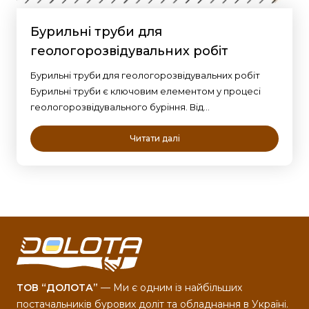
Бурильні труби для
геологорозвідувальних робіт
Бурильні труби для геологорозвідувальних робіт
Бурильні труби є ключовим елементом у процесі
геологорозвідувального буріння. Від…
Читати далі
ТОВ “ДОЛОТА”
— Ми є одним із найбільших
постачальників бурових доліт та обладнання в Україні.