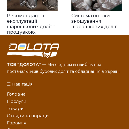
Рекомендації з
Система оцінки
експлуатації
зношування
шарошкових доліт з
шарошкових доліт
продувкою.
ТОВ “ДОЛОТА”
— Ми є одним із найбільших
постачальників бурових доліт та обладнання в Україні.
Навігація:
Головна
Послуги
Товари
Огляди та поради
Гарантія