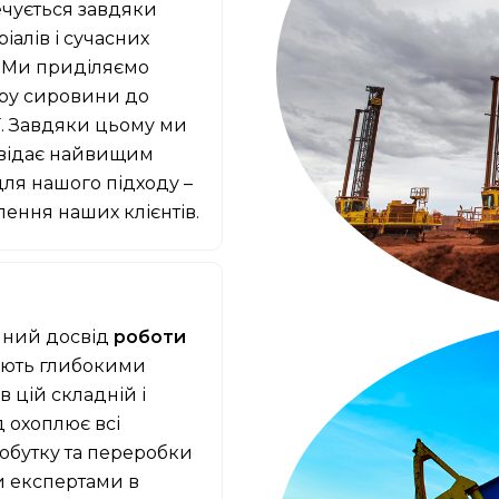
ечується завдяки
алів і сучасних
. Ми приділяємо
ору сировини до
ї. Завдяки цьому ми
овідає найвищим
для нашого підходу –
лення наших клієнтів.
ічний досвід
роботи
діють глибокими
 цій складній і
д охоплює всі
обутку та переробки
и експертами в