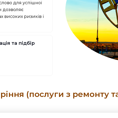
 слово для успішної
ін дозволяє
х високих ризиків і
ція та підбір
ріння (послуги з ремонту т