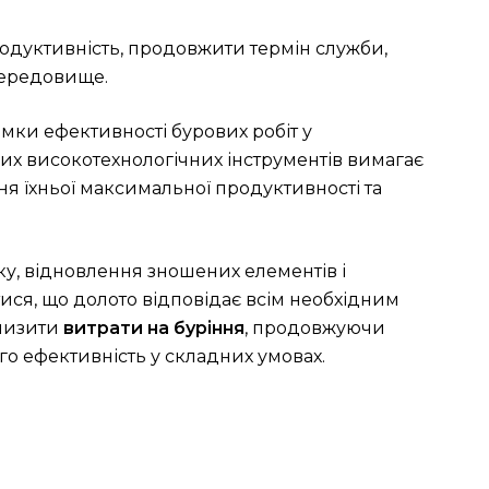
одуктивність, продовжити термін служби,
середовище.
мки ефективності бурових робіт у
их високотехнологічних інструментів вимагає
я їхньої максимальної продуктивності та
у, відновлення зношених елементів і
ися, що долото відповідає всім необхідним
низити
витрати на буріння
, продовжуючи
го ефективність у складних умовах.