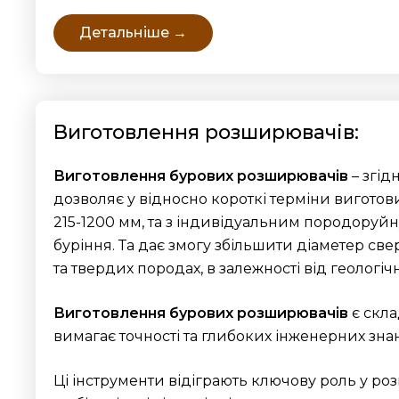
Детальніше →
Виготовлення розширювачів:
Виготовлення бурових розширювачів
– згід
дозволяє у відносно короткі терміни виготови
215-1200 мм, та з індивідуальним породоруйн
буріння. Та дає змогу збільшити діаметер све
та твердих породах, в залежності від геологічн
Виготовлення бурових розширювачів
є скла
вимагає точності та глибоких інженерних зна
Ці інструменти відіграють ключову роль у р