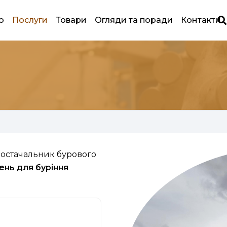
ю
Послуги
Товари
Огляди та поради
Контакти
постачальник бурового
ень для буріння