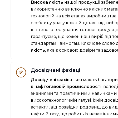
Висока якість
нашої продукції забезп
використанню виключно якісних матері
технологій на всіх етапах виробництва
особливу увагу кожній деталі, від виб
кінцевого тестування готової продукці
гарантуємо, що кожен наш виріб відп
стандартам і вимогам. Ключове слово 
якість
, яка є основою довіри та задово
Досвідчені фахівці
Досвідчені фахівці,
які мають багатор
в нафтогазовій промисловості
, воло
знаннями та практичними навичками в
високотехнологічній галузі. Їхній досві
аспекти, від розвідки родовищ до вид
нафти й газу, що робить їх незамінним