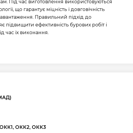
трам. Під час виготовлення використовуються
логії, що гарантує міцність і довговічність
навантаження. Правильний підхід до
 підвищити ефективність бурових робіт і
д час їх виконання.
МАД)
ОКК1, ОКК2, ОКК3